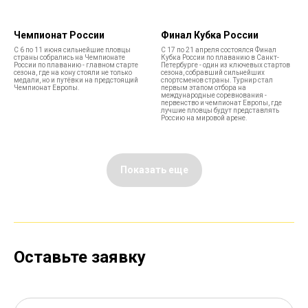
Чемпионат России
Финал Кубка России
С 6 по 11 июня сильнейшие пловцы
С 17 по 21 апреля состоялся Финал
страны собрались на Чемпионате
Кубка России по плаванию в Санкт-
России по плаванию - главном старте
Петербурге - один из ключевых стартов
сезона, где на кону стояли не только
сезона, собравший сильнейших
медали, но и путёвки на предстоящий
спортсменов страны. Турнир стал
Чемпионат Европы.
первым этапом отбора на
международные соревнования -
первенство и чемпионат Европы, где
лучшие пловцы будут представлять
Россию на мировой арене.
Показать еще
Оставьте заявку