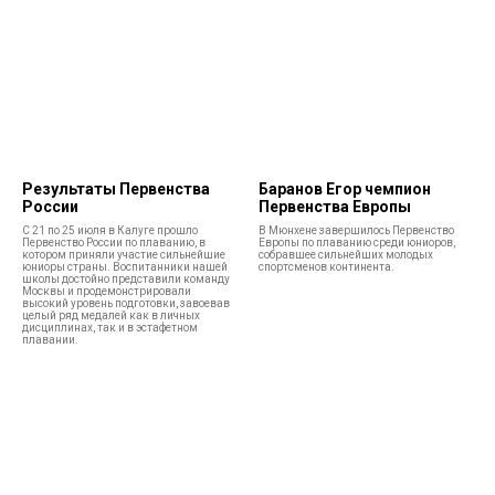
Результаты Первенства
Баранов Егор чемпион
России
Первенства Европы
С 21 по 25 июля в Калуге прошло
В Мюнхене завершилось Первенство
Первенство России по плаванию, в
Европы по плаванию среди юниоров,
котором приняли участие сильнейшие
собравшее сильнейших молодых
юниоры страны. Воспитанники нашей
спортсменов континента.
школы достойно представили команду
Москвы и продемонстрировали
высокий уровень подготовки, завоевав
целый ряд медалей как в личных
дисциплинах, так и в эстафетном
плавании.