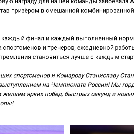
овую награду для нашей команды завоевала
А
 став призёром в смешанной комбинированной
 каждый финал и каждый выполненный норма
а спортсменов и тренеров, ежедневной работ
стремления становиться лучше с каждым стар
ших спортсменов и Комарову Станиславу Стан
выступлением на Чемпионате России! Мы гор
 желаем ярких побед, быстрых секунд и новых
опы!