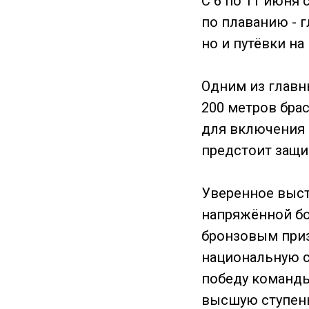
С 6 по 11 июня
по плаванию - г
но и путёвки н
Одним из главн
200 метров бра
для включения 
предстоит защи
Уверенное выс
напряжённой бо
бронзовым приз
национальную с
победу команды
высшую ступень