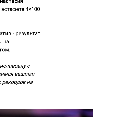
настасия
 эстафете 4×100
тив - результат
ы на
том.
иславовну с
димся вашими
 рекордов на