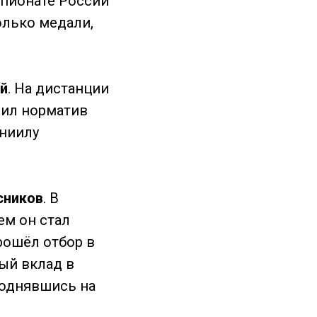
мпионате России
только медали,
й
. На дистанции
нил норматив
аниилу
сников
. В
ем он стал
рошёл отбор в
ый вклад в
поднявшись на