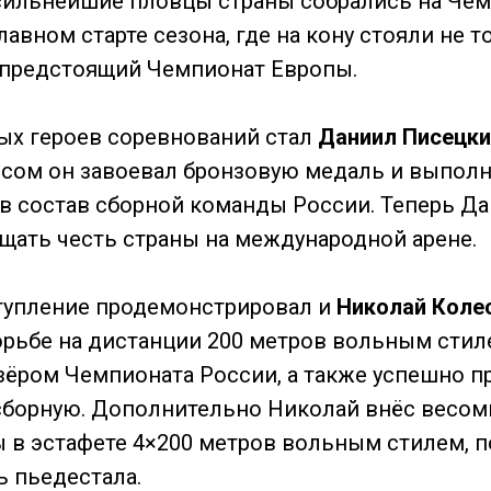
 сильнейшие пловцы страны собрались на Че
лавном старте сезона, где на кону стояли не 
а предстоящий Чемпионат Европы.
ых героев соревнований стал
Даниил Писецки
ссом он завоевал бронзовую медаль и выпол
в состав сборной команды России. Теперь Д
щать честь страны на международной арене.
тупление продемонстрировал и
Николай Коле
рьбе на дистанции 200 метров вольным стил
ёром Чемпионата России, а также успешно п
борную. Дополнительно Николай внёс весом
 в эстафете 4×200 метров вольным стилем, 
 пьедестала.