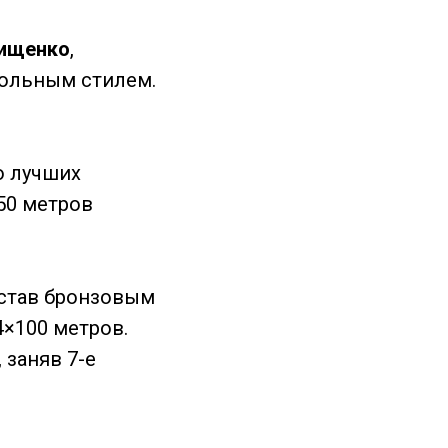
ищенко
,
вольным стилем.
о лучших
50 метров
став бронзовым
×100 метров.
 заняв 7-е