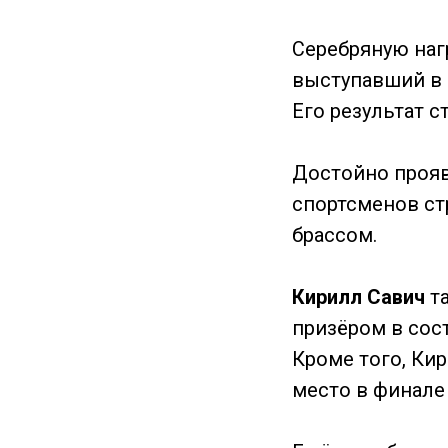
Серебряную наг
выступавший в 
Его результат 
Достойно проя
спортсменов ст
брассом.
Кирилл Савич
та
призёром в сос
Кроме того, Ки
место в финале